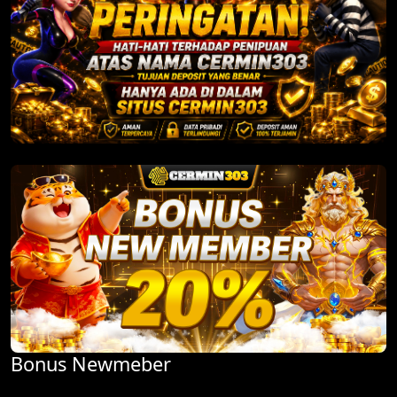
Bonus Newmeber