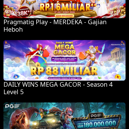
Pragmatig Play - MERDEKA - Gajian
Heboh
DAILY WINS MEGA GACOR - Season 4
Level 5