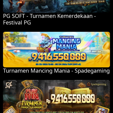
PG SOFT - Turnamen Kemerdekaan -
Festival PG
Turnamen Mancing Mania - Spadegaming