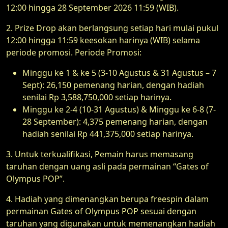
12:00 hingga 28 September 2026 11:59 (WIB).
2. Prize Drop akan berlangsung setiap hari mulai pukul
12:00 hingga 11:59 keesokan harinya (WIB) selama
periode promosi. Periode Promosi:
Minggu ke 1 & ke 5 (3-10 Agustus & 31 Agustus – 7
Sept): 26,150 pemenang harian, dengan hadiah
senilai Rp 3,588,750,000 setiap harinya.
Minggu ke 2-4 (10-31 Agustus) & Minggu ke 6-8 (7-
28 September): 4,375 pemenang harian, dengan
hadiah senilai Rp 441,375,000 setiap harinya.
3. Untuk terkualifikasi, Pemain harus memasang
taruhan dengan uang asli pada permainan “Gates of
Olympus POP”.
4. Hadiah yang dimenangkan berupa freespin dalam
permainan Gates of Olympus POP sesuai dengan
taruhan yang digunakan untuk memenangkan hadiah