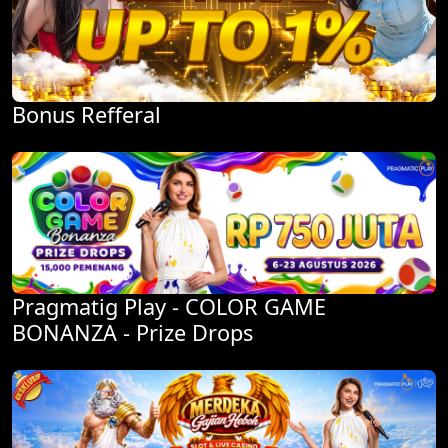
Bonus Refferal
Pragmatig Play - COLOR GAME
BONANZA - Prize Drops