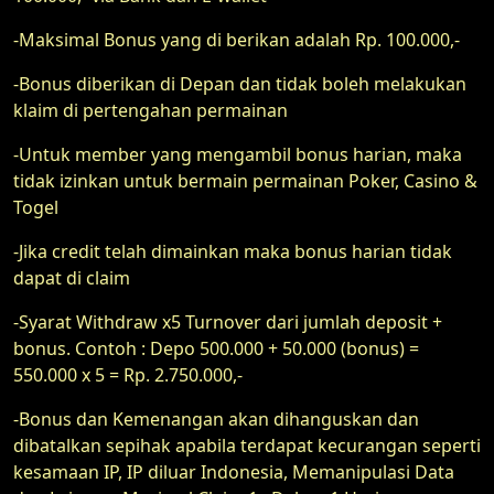
-Maksimal Bonus yang di berikan adalah Rp. 100.000,-
-Bonus diberikan di Depan dan tidak boleh melakukan
klaim di pertengahan permainan
-Untuk member yang mengambil bonus harian, maka
tidak izinkan untuk bermain permainan Poker, Casino &
Togel
-Jika credit telah dimainkan maka bonus harian tidak
dapat di claim
-Syarat Withdraw x5 Turnover dari jumlah deposit +
bonus. Contoh : Depo 500.000 + 50.000 (bonus) =
550.000 x 5 = Rp. 2.750.000,-
-Bonus dan Kemenangan akan dihanguskan dan
dibatalkan sepihak apabila terdapat kecurangan seperti
kesamaan IP, IP diluar Indonesia, Memanipulasi Data