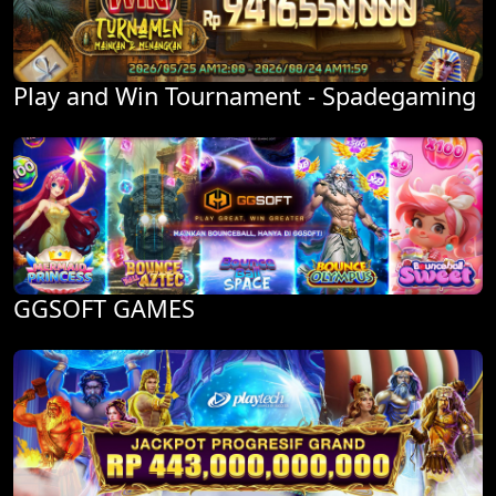
Play and Win Tournament - Spadegaming
GGSOFT GAMES