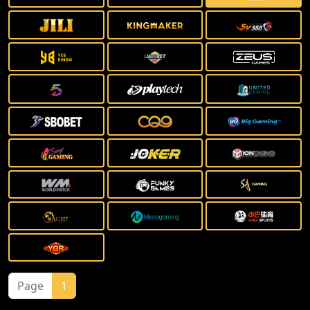
Page
1