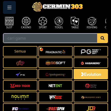
CASINO
SPORT
TOGEL
TABLE
FISHING
COCK F.
ARC
Semua