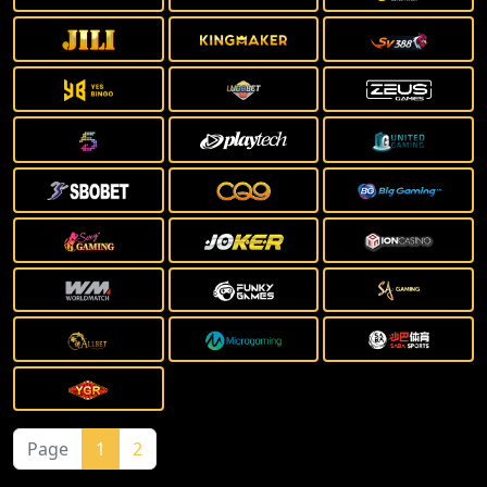
Page
1
2