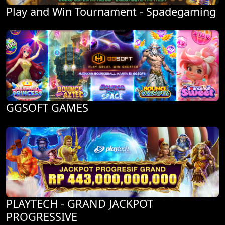
Play and Win Tournament - Spadegaming
GGSOFT GAMES
PLAYTECH - GRAND JACKPOT
PROGRESSIVE