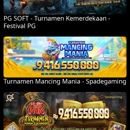
PG SOFT - Turnamen Kemerdekaan -
Festival PG
Turnamen Mancing Mania - Spadegaming