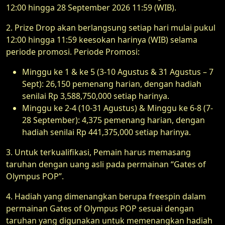
12:00 hingga 28 September 2026 11:59 (WIB).
2. Prize Drop akan berlangsung setiap hari mulai pukul
12:00 hingga 11:59 keesokan harinya (WIB) selama
periode promosi. Periode Promosi:
Minggu ke 1 & ke 5 (3-10 Agustus & 31 Agustus – 7
Sept): 26,150 pemenang harian, dengan hadiah
senilai Rp 3,588,750,000 setiap harinya.
Minggu ke 2-4 (10-31 Agustus) & Minggu ke 6-8 (7-
28 September): 4,375 pemenang harian, dengan
hadiah senilai Rp 441,375,000 setiap harinya.
3. Untuk terkualifikasi, Pemain harus memasang
taruhan dengan uang asli pada permainan “Gates of
Olympus POP”.
4. Hadiah yang dimenangkan berupa freespin dalam
permainan Gates of Olympus POP sesuai dengan
taruhan yang digunakan untuk memenangkan hadiah