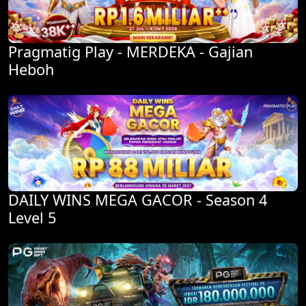
Pragmatig Play - MERDEKA - Gajian
Heboh
DAILY WINS MEGA GACOR - Season 4
Level 5